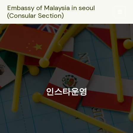
콘
Embassy of Malaysia in seoul
텐
(Consular Section)
츠
로
건
너
뛰
기
인스타운영